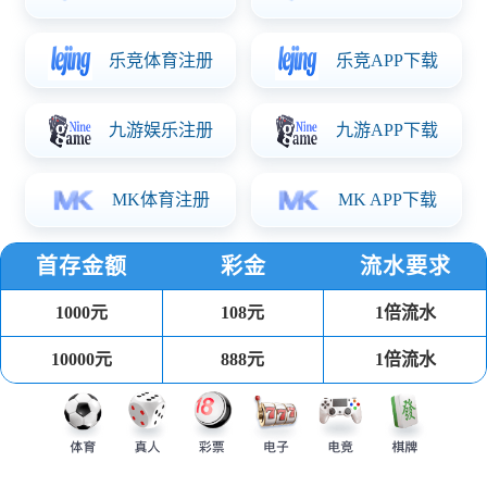
01. 初创定位
华体会入口起源于对体育精神与数字技术的热
爱，早期平台聚焦于赛事数据与直播服务，并
率先实现多赛程同步与智能提醒功能，赢得众
多球迷的信任。