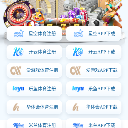
手机App
网页版
关于华体会入口
华体会入口是一家融合科技创新与全球视野的体育赛事服务
平台，致力于为用户提供高效、可信赖的互动观赛体验。 从
数据同步到高清直播、从终端兼容到多语言支持，我们不断
突破技术边界，构建智能化、低延迟、高稳定的服务体系。
每一次点击，都体现我们对用户体验的专注与专业。